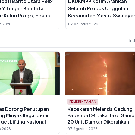
pati Barito Utara Felix
DKUKMPP Kotim Arahkan
 Y Tingan Kaji Tata
Seluruh Produk Unggulan
ke Kulon Progo, Fokus
Kecamatan Masuk Swalaya
i Kebijakan Lokal
UMKM Sampit, Ini Targetnya
s 2026
07 Agustus 2026
In
PEMERINTAHAN
as Dorong Penutupan
Kebakaran Melanda Gedung
ng Minyak Ilegal demi
Bapenda DKI Jakarta di Gambi
rget Lifting Nasional
20 Unit Damkar Dikerahkan
s 2026
07 Agustus 2026