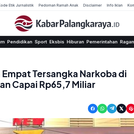
Kode Etik Jurnalistik
Pedoman Ramah Anak
Disclaimer
Info Iklan
Kon
um
Pendidikan
Sport
Eksbis
Hiburan
Pemerintahan
Raga
n Empat Tersangka Narkoba di
n Capai Rp65,7 Miliar