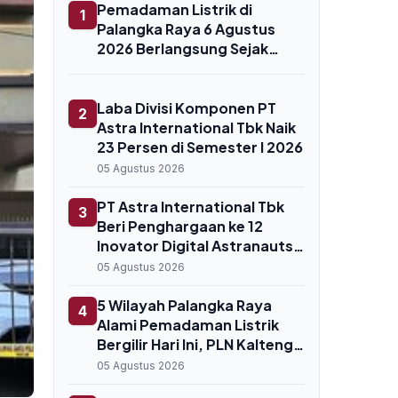
Pemadaman Listrik di
1
Palangka Raya 6 Agustus
2026 Berlangsung Sejak
Pagi, Ini Daftar Wilayah
Terdampak
Laba Divisi Komponen PT
2
Astra International Tbk Naik
23 Persen di Semester I 2026
05 Agustus 2026
PT Astra International Tbk
3
Beri Penghargaan ke 12
Inovator Digital Astranauts
2026
05 Agustus 2026
5 Wilayah Palangka Raya
4
Alami Pemadaman Listrik
Bergilir Hari Ini, PLN Kalteng
Sebut Gangguan Jaringan
05 Agustus 2026