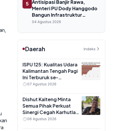
Antisipasi Banjir Rawa,
5
Menteri PU Dody Hanggodo
Bangun Infrastruktur
Pengendali Air di Sentra
04 Agustus 2026
Pangan Merauke
an,
Daerah
Indeks
ISPU 125: Kualitas Udara
Kalimantan Tengah Pagi
Ini Terburuk se-
Indonesia, Masuk
07 Agustus 2026
Kategori Tidak Sehat
Dishut Kalteng Minta
Semua Pihak Perkuat
Sinergi Cegah Karhutla
u
Saat Puncak Musim
06 Agustus 2026
akan
Kemarau
ra