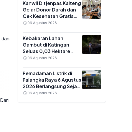
Kanwil Ditjenpas Kalteng
Gelar Donor Darah dan
Cek Kesehatan Gratis
untuk Pegawai,
06 Agustus 2026
Targetkan 81 Kantong
Darah
Kebakaran Lahan
r dan
Gambut di Katingan
Seluas 0,03 Hektare
k
Berhasil Dipadamkan Tim
06 Agustus 2026
Gabungan Dalkarhutla
Kalteng
Pemadaman Listrik di
Palangka Raya 6 Agustus
2026 Berlangsung Sejak
Pagi, Ini Daftar Wilayah
06 Agustus 2026
Terdampak
Dari