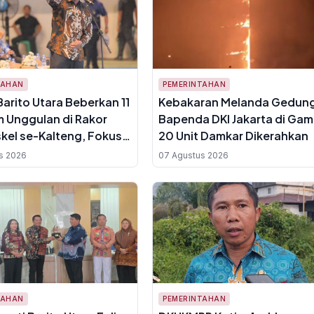
TAHAN
PEMERINTAHAN
Barito Utara Beberkan 11
Kebakaran Melanda Gedun
 Unggulan di Rakor
Bapenda DKI Jakarta di Gamb
el se-Kalteng, Fokus
20 Unit Damkar Dikerahkan
rhutla dan Ekonomi
s 2026
07 Agustus 2026
TAHAN
PEMERINTAHAN