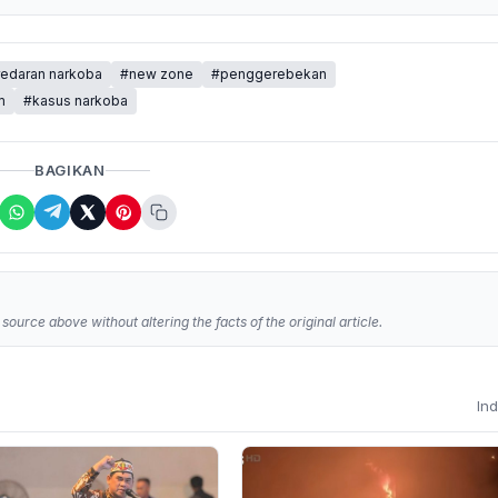
edaran narkoba
#new zone
#penggerebekan
m
#kasus narkoba
BAGIKAN
source above without altering the facts of the original article.
In