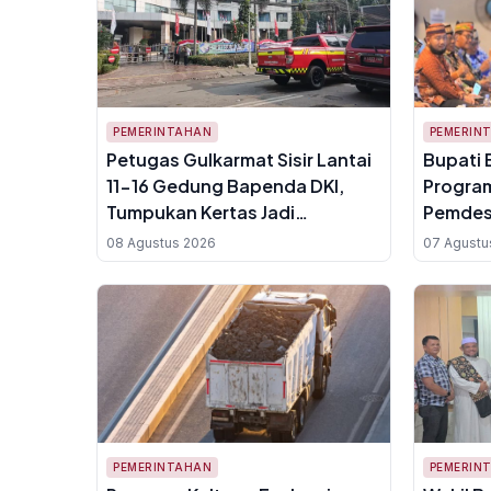
PEMERINTAHAN
PEMERIN
Petugas Gulkarmat Sisir Lantai
Bupati 
11-16 Gedung Bapenda DKI,
Program
Tumpukan Kertas Jadi
Pemdesk
Hambatan Pemadaman
pada Ka
08 Agustus 2026
07 Agustu
Daerah
PEMERINTAHAN
PEMERIN