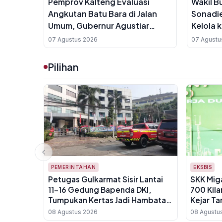
Pemprov Kalteng Evaluasi
Wakil Bu
Angkutan Batu Bara di Jalan
Sonadie
Umum, Gubernur Agustiar
Kelola 
Sabran Tegaskan Keselamatan
Adaptas
07 Agustus 2026
07 Agustu
Warga Prioritas
Pilihan
PEMERINTAHAN
EKSBIS
Petugas Gulkarmat Sisir Lantai
SKK Mig
11-16 Gedung Bapenda DKI,
700 Kila
Tumpukan Kertas Jadi Hambatan
Kejar Ta
Pemadaman
08 Agustus 2026
08 Agustu