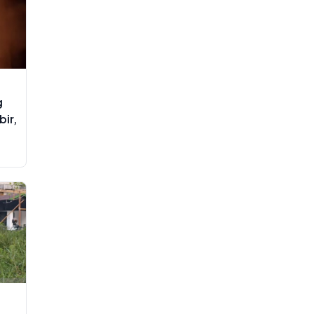
g
ir,