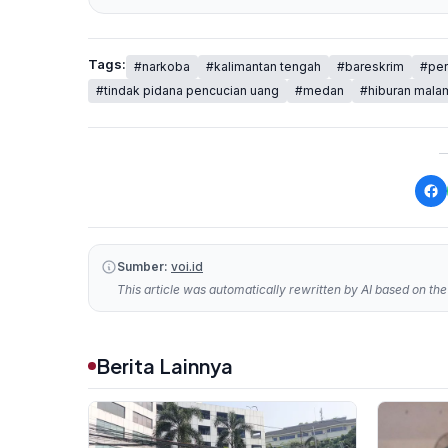
Tags:
#narkoba
#kalimantan tengah
#bareskrim
#per
#tindak pidana pencucian uang
#medan
#hiburan mala
Sumber:
voi.id
This article was automatically rewritten by AI based on the 
Berita Lainnya