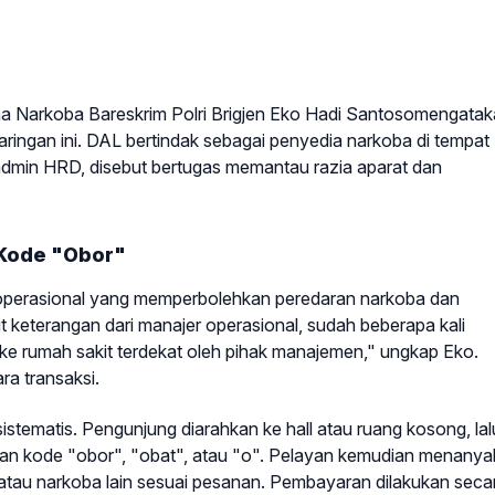
a Narkoba Bareskrim Polri Brigjen Eko Hadi Santosomengatak
aringan ini. DAL bertindak sebagai penyedia narkoba di tempat
 admin HRD, disebut bertugas memantau razia aparat dan
Kode "Obor"
 operasional yang memperbolehkan peredaran narkoba dan
 keterangan dari manajer operasional, sudah beberapa kali
ke rumah sakit terdekat oleh pihak manajemen," ungkap Eko.
a transaksi.
stematis. Pengunjung diarahkan ke hall atau ruang kosong, lal
n kode "obor", "obat", atau "o". Pelayan kemudian menany
 atau narkoba lain sesuai pesanan. Pembayaran dilakukan seca