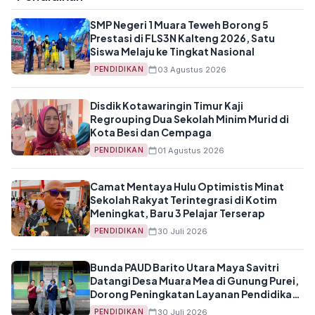
SMP Negeri 1 Muara Teweh Borong 5
Prestasi di FLS3N Kalteng 2026, Satu
Siswa Melaju ke Tingkat Nasional
03 Agustus 2026
PENDIDIKAN
Disdik Kotawaringin Timur Kaji
Regrouping Dua Sekolah Minim Murid di
Kota Besi dan Cempaga
01 Agustus 2026
PENDIDIKAN
Camat Mentaya Hulu Optimistis Minat
Sekolah Rakyat Terintegrasi di Kotim
Meningkat, Baru 3 Pelajar Terserap
30 Juli 2026
PENDIDIKAN
Bunda PAUD Barito Utara Maya Savitri
Datangi Desa Muara Mea di Gunung Purei,
Dorong Peningkatan Layanan Pendidikan
Anak Usia Dini
30 Juli 2026
PENDIDIKAN