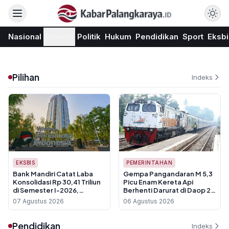
Nasional
Daerah
Politik
Hukum
Pendidikan
Sport
Eksbi
Pilihan
Indeks
EKSBIS
PEMERINTAHAN
Bank Mandiri Catat Laba
Gempa Pangandaran M 5,3
Konsolidasi Rp 30,41 Triliun
Picu Enam Kereta Api
di Semester I-2026,
Berhenti Darurat di Daop 2
Tumbuh 24,3 Persen
Bandung
07 Agustus 2026
06 Agustus 2026
Pendidikan
Indeks