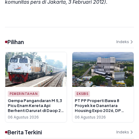
komunitas pers di Jakarta, 3 Februari 2012).
Pilihan
Indeks
PEMERINTAHAN
EKSBIS
Gempa Pangandaran M 5,3
PT PP Properti Bawa 8
Picu Enam Kereta Api
Proyek ke Danantara
Berhenti Darurat di Daop 2
Housing Expo 2026, DP
Bandung
Cuma 1 Persen
06 Agustus 2026
06 Agustus 2026
Berita Terkini
Indeks