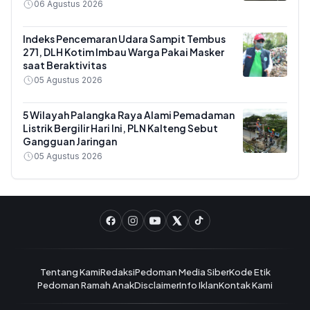
06 Agustus 2026
Indeks Pencemaran Udara Sampit Tembus
271, DLH Kotim Imbau Warga Pakai Masker
saat Beraktivitas
05 Agustus 2026
5 Wilayah Palangka Raya Alami Pemadaman
Listrik Bergilir Hari Ini, PLN Kalteng Sebut
Gangguan Jaringan
05 Agustus 2026
Tentang Kami
Redaksi
Pedoman Media Siber
Kode Etik
Pedoman Ramah Anak
Disclaimer
Info Iklan
Kontak Kami