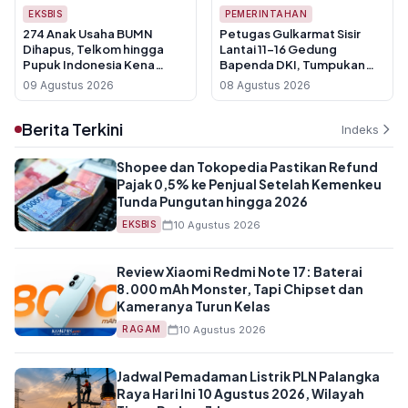
EKSBIS
PEMERINTAHAN
274 Anak Usaha BUMN
Petugas Gulkarmat Sisir
Dihapus, Telkom hingga
Lantai 11-16 Gedung
Pupuk Indonesia Kena
Bapenda DKI, Tumpukan
Pangkas
Kertas Jadi Hambatan
09 Agustus 2026
08 Agustus 2026
Pemadaman
Berita Terkini
Indeks
Shopee dan Tokopedia Pastikan Refund
Pajak 0,5% ke Penjual Setelah Kemenkeu
Tunda Pungutan hingga 2026
10 Agustus 2026
EKSBIS
Review Xiaomi Redmi Note 17: Baterai
8.000 mAh Monster, Tapi Chipset dan
Kameranya Turun Kelas
10 Agustus 2026
RAGAM
Jadwal Pemadaman Listrik PLN Palangka
Raya Hari Ini 10 Agustus 2026, Wilayah