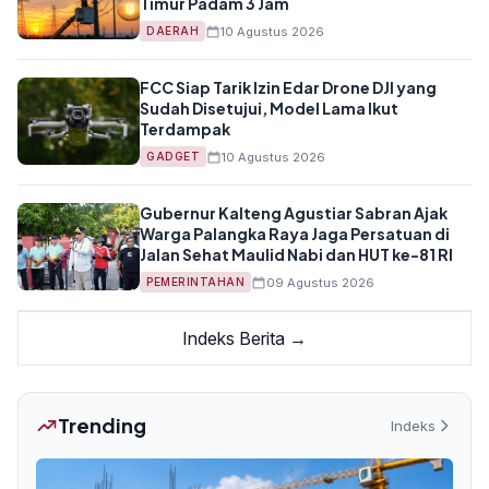
Timur Padam 3 Jam
10 Agustus 2026
DAERAH
FCC Siap Tarik Izin Edar Drone DJI yang
Sudah Disetujui, Model Lama Ikut
Terdampak
10 Agustus 2026
GADGET
Gubernur Kalteng Agustiar Sabran Ajak
Warga Palangka Raya Jaga Persatuan di
Jalan Sehat Maulid Nabi dan HUT ke-81 RI
09 Agustus 2026
PEMERINTAHAN
Indeks Berita →
Trending
Indeks