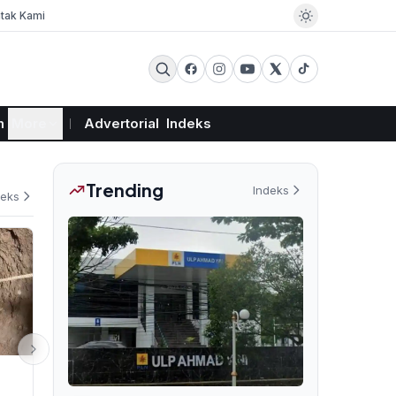
tak Kami
m
More
Advertorial
Indeks
Trending
Indeks
deks
HUKUM
EKSBIS