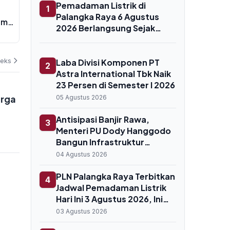
Komdigi Panggil YouTube Usai
PLN Kunci Pa
Pemadaman Listrik di
1
Konten Bigmo Libatkan Anak
Ton demi Lis
Palangka Raya 6 Agustus
am
Promosi Vape, Terancam Pidana
Jadi Penyeim
2026 Berlangsung Sejak
10 Tahun
04 Agustus 2026
04 Agustus 202
Pagi, Ini Daftar Wilayah
Terdampak
deks
Laba Divisi Komponen PT
2
Astra International Tbk Naik
23 Persen di Semester I 2026
arga
05 Agustus 2026
Antisipasi Banjir Rawa,
3
Menteri PU Dody Hanggodo
Bangun Infrastruktur
Pengendali Air di Sentra
04 Agustus 2026
Pangan Merauke
PLN Palangka Raya Terbitkan
4
Jadwal Pemadaman Listrik
Hari Ini 3 Agustus 2026, Ini
Rincian Jam dan Lokasi yang
03 Agustus 2026
Terdampak