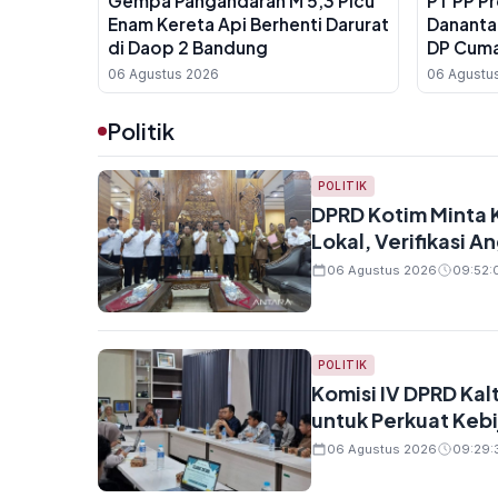
Gempa Pangandaran M 5,3 Picu
PT PP P
Enam Kereta Api Berhenti Darurat
Dananta
di Daop 2 Bandung
DP Cuma
06 Agustus 2026
06 Agustu
Politik
POLITIK
DPRD Kotim Minta 
Lokal, Verifikasi 
06 Agustus 2026
09:52:
POLITIK
Komisi IV DPRD Kal
untuk Perkuat Keb
06 Agustus 2026
09:29: