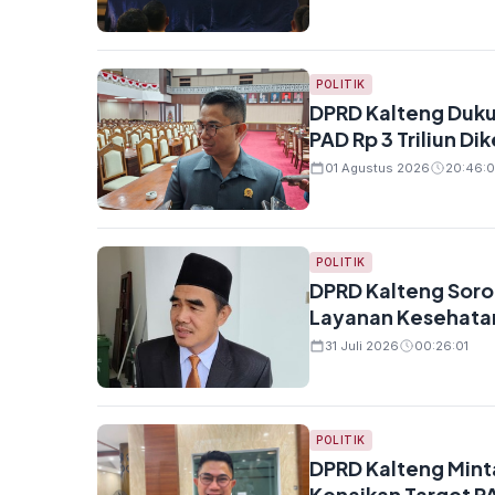
POLITIK
DPRD Kalteng Duku
PAD Rp 3 Triliun Dik
01 Agustus 2026
20:46:0
POLITIK
DPRD Kalteng Sorot
Layanan Kesehatan 
31 Juli 2026
00:26:01
POLITIK
DPRD Kalteng Mint
Kenaikan Target PA