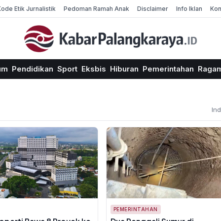
Kode Etik Jurnalistik
Pedoman Ramah Anak
Disclaimer
Info Iklan
Kon
um
Pendidikan
Sport
Eksbis
Hiburan
Pemerintahan
Raga
In
PEMERINTAHAN