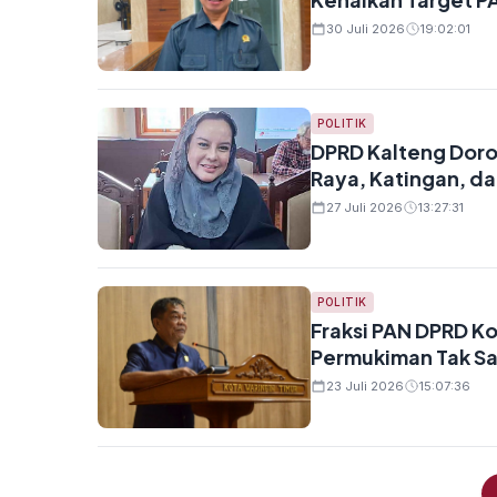
30 Juli 2026
19:02:01
POLITIK
DPRD Kalteng Doro
Raya, Katingan, d
27 Juli 2026
13:27:31
POLITIK
Fraksi PAN DPRD K
Permukiman Tak Sa
23 Juli 2026
15:07:36