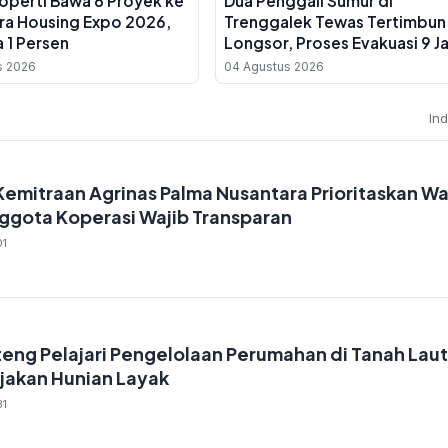
roperti Bawa 8 Proyek ke
Dua Penggali Sumur di
ra Housing Expo 2026,
Trenggalek Tewas Tertimbun
 1 Persen
Longsor, Proses Evakuasi 9 J
Berakhir Dini Hari
s 2026
04 Agustus 2026
In
Kemitraan Agrinas Palma Nusantara Prioritaskan W
Anggota Koperasi Wajib Transparan
01
teng Pelajari Pengelolaan Perumahan di Tanah Laut
ijakan Hunian Layak
31