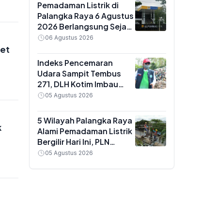
Kalteng
Pemadaman Listrik di
Palangka Raya 6 Agustus
2026 Berlangsung Sejak
Pagi, Ini Daftar Wilayah
06 Agustus 2026
Terdampak
get
Indeks Pencemaran
Udara Sampit Tembus
271, DLH Kotim Imbau
Warga Pakai Masker saat
05 Agustus 2026
Beraktivitas
5 Wilayah Palangka Raya
k
Alami Pemadaman Listrik
Bergilir Hari Ini, PLN
Kalteng Sebut Gangguan
05 Agustus 2026
Jaringan