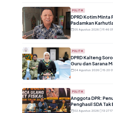
POLITIK
DPRD Kotim Minta 
Padamkan Karhutla
05 Agustus 2026
11:46:01
POLITIK
DPRD Kalteng Sorot
Guru dan Sarana M
04 Agustus 2026
15:20:0
POLITIK
Anggota DPR: Penur
Penghasil SDA Tak 
02 Agustus 2026
13:27:17