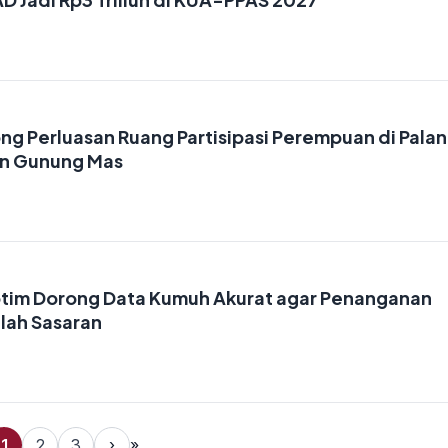
ng Perluasan Ruang Partisipasi Perempuan di Pala
an Gunung Mas
otim Dorong Data Kumuh Akurat agar Penanganan
lah Sasaran
1
2
3
›
»