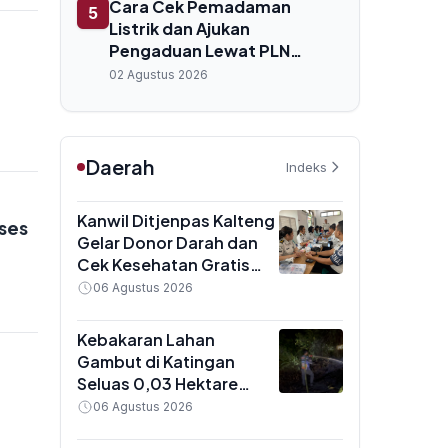
Cara Cek Pemadaman
5
Listrik dan Ajukan
Pengaduan Lewat PLN
Mobile
02 Agustus 2026
Daerah
Indeks
Kanwil Ditjenpas Kalteng
ses
Gelar Donor Darah dan
Cek Kesehatan Gratis
untuk Pegawai,
06 Agustus 2026
Targetkan 81 Kantong
Darah
Kebakaran Lahan
Gambut di Katingan
Seluas 0,03 Hektare
Berhasil Dipadamkan Tim
06 Agustus 2026
Gabungan Dalkarhutla