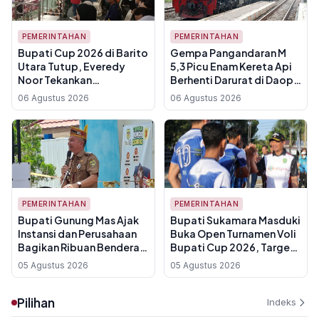
PEMERINTAHAN
PEMERINTAHAN
Bupati Cup 2026 di Barito
Gempa Pangandaran M
Utara Tutup, Everedy
5,3 Picu Enam Kereta Api
Noor Tekankan
Berhenti Darurat di Daop 2
Sportivitas untuk Perkuat
Bandung
06 Agustus 2026
06 Agustus 2026
Sinergi ASN dan
Perbankan
PEMERINTAHAN
PEMERINTAHAN
Bupati Gunung Mas Ajak
Bupati Sukamara Masduki
Instansi dan Perusahaan
Buka Open Turnamen Voli
Bagikan Ribuan Bendera
Bupati Cup 2026, Target
Merah Putih Jelang HUT
Lahirkan Atlet Berprestasi
05 Agustus 2026
05 Agustus 2026
Ke-81 RI, Ini Rincian
dan Putar Roda UMKM
Kuotanya
Pilihan
Indeks