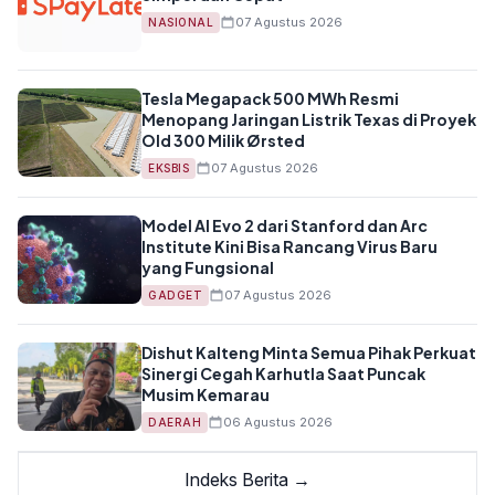
07 Agustus 2026
NASIONAL
Tesla Megapack 500 MWh Resmi
Menopang Jaringan Listrik Texas di Proyek
Old 300 Milik Ørsted
07 Agustus 2026
EKSBIS
Model AI Evo 2 dari Stanford dan Arc
Institute Kini Bisa Rancang Virus Baru
yang Fungsional
07 Agustus 2026
GADGET
Dishut Kalteng Minta Semua Pihak Perkuat
Sinergi Cegah Karhutla Saat Puncak
Musim Kemarau
06 Agustus 2026
DAERAH
Indeks Berita →