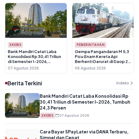
EKSBIS
PEMERINTAHAN
Bank Mandiri Catat Laba
Gempa Pangandaran M 5,3
Konsolidasi Rp 30,41 Triliun
Picu Enam Kereta Api
di Semester I-2026,
Berhenti Darurat di Daop 2
Tumbuh 24,3 Persen
Bandung
07 Agustus 2026
06 Agustus 2026
Berita Terkini
Indeks
Bank Mandiri Catat Laba Konsolidasi Rp
30,41 Triliun di Semester I-2026, Tumbuh
24,3 Persen
07 Agustus 2026
EKSBIS
Cara Bayar SPayLater via DANA Terbaru,
Simpel dan Cepat