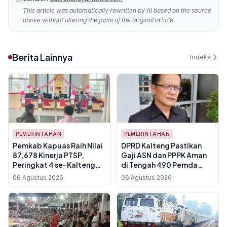
This article was automatically rewritten by AI based on the source
above without altering the facts of the original article.
Berita Lainnya
Indeks
PEMERINTAHAN
PEMERINTAHAN
Pemkab Kapuas Raih Nilai
DPRD Kalteng Pastikan
87,678 Kinerja PTSP,
Gaji ASN dan PPPK Aman
Peringkat 4 se-Kalteng
di Tengah 490 Pemda
dan Naik 17 Poin dari 2024
Tertekan Fiskal, Transfer
06 Agustus 2026
06 Agustus 2026
Pusat Jadi Kunci