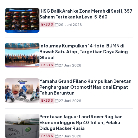
IHSG Balik Arah ke Zona Merah di Sesi I, 357
Saham Tertekan ke Level 5.860
29 Juni 2026
EKSBIS
InJourney Kumpulkan 14 Hotel BUMN di
Bawah Satu Atap, Targetkan Daya Saing
Global
27 Juni 2026
EKSBIS
Yamaha Grand Filano Kumpulkan Deretan
Penghargaan Otomotif Nasional Empat
Tahun Beruntun
27 Juni 2026
EKSBIS
Peretasan Jaguar Land Rover Rugikan
Ekonomi Inggris Rp 40 Triliun, Pelaku
Diduga Hacker Rusia
27 Juni 2026
EKSBIS