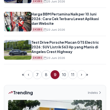
25 Juni 2026
EKSBIS
Harga BBM Pertamina Naik per 10 Juni
2026: Cara Cek Terbaru Lewat Aplikasi
dan Website
23 Juni 2026
EKSBIS
Test Drive Porsche Macan GTS Electric
2026: SUV Listrik 563 Hp yang Manis di
Angeles Crest Highway
23 Juni 2026
EKSBIS
«
‹
7
8
9
10
11
›
»
Trending
Indeks