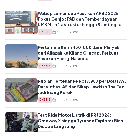
Wabup Lamandau Pastikan APBD 2025
Fokus Genjot PAD dan Pemberdayaan
UMKM, Infrastruktur hingga Stunting Jadi
Prioritas
26 Juni 2026
EKSBIS
Pertamina Kirim 450.000 Barel Minyak
dari Aljazair ke Kilang Cilacap, Perkuat
Pasokan Energi Nasional
26 Juni 2026
EKSBIS
Rupiah Tertekan ke Rp17.987 per Dolar AS,
Data Inflasi AS dan Sikap Hawkish The Fed
Jadi Biang Kerok
26 Juni 2026
EKSBIS
Test Ride Motor Listrik di PRJ 2026:
Omoway X hingga Tyranno Explorer Bisa
Dicoba Langsung