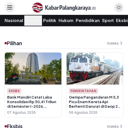
Nasional
Daerah
Politik
Hukum
Pendidikan
Sport
Eksbi
Pilihan
Indeks
EKSBIS
PEMERINTAHAN
Bank Mandiri Catat Laba
Gempa Pangandaran M 5,3
Konsolidasi Rp 30,41 Triliun
Picu Enam Kereta Api
di Semester I-2026,
Berhenti Darurat di Daop 2
Tumbuh 24,3 Persen
Bandung
07 Agustus 2026
06 Agustus 2026
Eksbis
Indeks