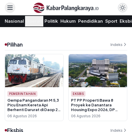
Nasional
Daerah
Politik
Hukum
Pendidikan
Sport
Eksbi
Pilihan
Indeks
PEMERINTAHAN
EKSBIS
Gempa Pangandaran M 5,3
PT PP Properti Bawa 8
Picu Enam Kereta Api
Proyek ke Danantara
Berhenti Darurat di Daop 2
Housing Expo 2026, DP
Bandung
Cuma 1 Persen
06 Agustus 2026
06 Agustus 2026
Eksbis
Indeks