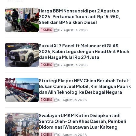
Harga BBM Nonsubsidi per 2 Agustus
2026: Pertamax Turun Jadi Rp 15.950,
Shell dan BP Naikkan Diesel
02 Agustus 2026
EKSBIS
Suzuki XL7 Facelift Meluncur di GIIAS
2026, Kabin Lega dengan Head Unit 9 Inch
dan Harga Mulai Rp 274 Juta
02 Agustus 2026
EKSBIS
Strategi Ekspor NEV China Berubah Total:
Bukan Cuma Jual Mobil, Kini Bangun Pabrik
dan Alih Teknologi ke Berbagai Negara
01 Agustus 2026
EKSBIS
Swalayan UMKM Kotim Disiapkan Jadi
Sentra Oleh-Oleh Khas Daerah, Pembeli
Didominasi Wisatawan Luar Kalteng
01 Agustus 2026
EKSBIS