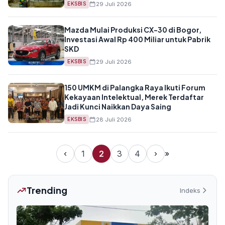
29 Juli 2026
EKSBIS
Mazda Mulai Produksi CX-30 di Bogor,
Investasi Awal Rp 400 Miliar untuk Pabrik
SKD
29 Juli 2026
EKSBIS
150 UMKM di Palangka Raya Ikuti Forum
Kekayaan Intelektual, Merek Terdaftar
Jadi Kunci Naikkan Daya Saing
28 Juli 2026
EKSBIS
‹
1
2
3
4
›
»
Trending
Indeks