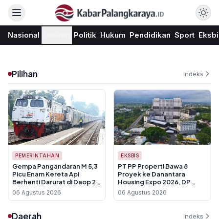
Nasional
Daerah
Politik
Hukum
Pendidikan
Sport
Eksbi
Pilihan
Indeks
PEMERINTAHAN
EKSBIS
Gempa Pangandaran M 5,3
PT PP Properti Bawa 8
Picu Enam Kereta Api
Proyek ke Danantara
Berhenti Darurat di Daop 2
Housing Expo 2026, DP
Bandung
Cuma 1 Persen
06 Agustus 2026
06 Agustus 2026
Daerah
Indeks