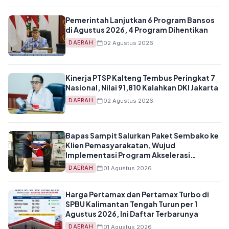
Pemerintah Lanjutkan 6 Program Bansos
di Agustus 2026, 4 Program Dihentikan
02 Agustus 2026
DAERAH
Kinerja PTSP Kalteng Tembus Peringkat 7
Nasional, Nilai 91,810 Kalahkan DKI Jakarta
02 Agustus 2026
DAERAH
Bapas Sampit Salurkan Paket Sembako ke
Klien Pemasyarakatan, Wujud
Implementasi Program Akselerasi
Kemenimipas
01 Agustus 2026
DAERAH
Harga Pertamax dan Pertamax Turbo di
SPBU Kalimantan Tengah Turun per 1
Agustus 2026, Ini Daftar Terbarunya
01 Agustus 2026
DAERAH