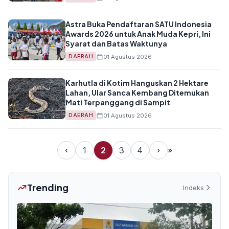
Astra Buka Pendaftaran SATU Indonesia
Awards 2026 untuk Anak Muda Kepri, Ini
Syarat dan Batas Waktunya
01 Agustus 2026
DAERAH
Karhutla di Kotim Hanguskan 2 Hektare
Lahan, Ular Sanca Kembang Ditemukan
Mati Terpanggang di Sampit
01 Agustus 2026
DAERAH
‹
1
2
3
4
›
»
Trending
Indeks