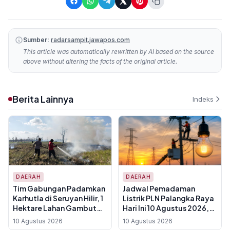
Sumber:
radarsampit.jawapos.com
This article was automatically rewritten by AI based on the source
above without altering the facts of the original article.
Berita Lainnya
Indeks
DAERAH
DAERAH
Tim Gabungan Padamkan
Jadwal Pemadaman
Karhutla di Seruyan Hilir, 1
Listrik PLN Palangka Raya
Hektare Lahan Gambut
Hari Ini 10 Agustus 2026,
Terbakar
Wilayah Timur Padam 3
10 Agustus 2026
10 Agustus 2026
Jam