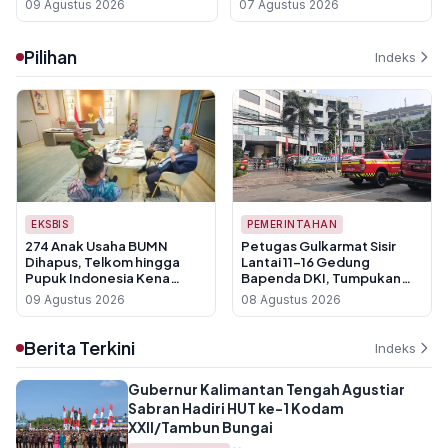
09 Agustus 2026
07 Agustus 2026
Berikut Daftar
Sehat
Wilayahnya
Pilihan
Indeks
EKSBIS
PEMERINTAHAN
274 Anak Usaha BUMN
Petugas Gulkarmat Sisir
Dihapus, Telkom hingga
Lantai 11-16 Gedung
Pupuk Indonesia Kena
Bapenda DKI, Tumpukan
Pangkas
Kertas Jadi Hambatan
09 Agustus 2026
08 Agustus 2026
Pemadaman
Berita Terkini
Indeks
Gubernur Kalimantan Tengah Agustiar
Sabran Hadiri HUT ke-1 Kodam
XXII/Tambun Bungai