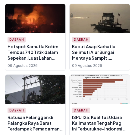
DAERAH
DAERAH
Hotspot Karhutla Kotim
Kabut Asap Karhutla
Tembus 740 Titik dalam
Selimuti Alur Sungai
Sepekan, Luas Lahan
Mentaya Sampit,
Terbakar Capai 373
Pengemudi Kelotok
09 Agustus 2026
09 Agustus 2026
Hektare
Terpaksa Kurangi
Kecepatan Demi Hindari
Tabrakan dengan
Tongkang
DAERAH
DAERAH
Ratusan Pelanggan di
ISPU 125: Kualitas Udara
Palangka Raya Barat
Kalimantan Tengah Pagi
Terdampak Pemadaman
Ini Terburuk se-Indonesia,
Listrik 9 Agustus 2026,
Masuk Kategori Tidak