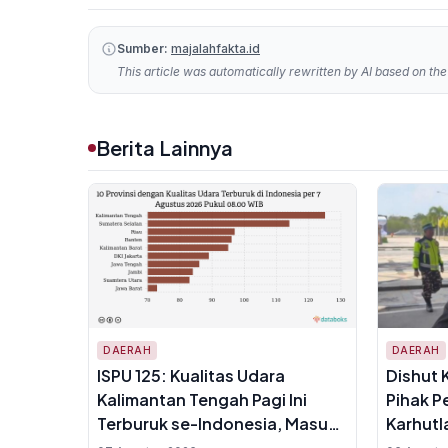
Sumber:
majalahfakta.id
This article was automatically rewritten by AI based on the 
Berita Lainnya
DAERAH
DAERAH
ISPU 125: Kualitas Udara
Dishut 
Kalimantan Tengah Pagi Ini
Pihak P
Terburuk se-Indonesia, Masuk
Karhutl
Kategori Tidak Sehat
Kemara