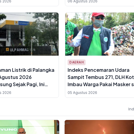
s 2026
06 Agustus 2026
Darah
DAERAH
an Listrik di Palangka
Indeks Pencemaran Udara
Agustus 2026
Sampit Tembus 271, DLH Ko
sung Sejak Pagi, Ini
Imbau Warga Pakai Masker 
Wilayah Terdampak
Beraktivitas
s 2026
05 Agustus 2026
In