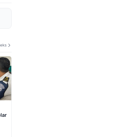
deks
lar
tong