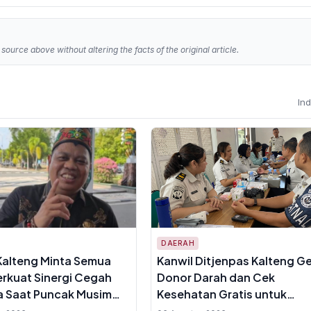
source above without altering the facts of the original article.
In
DAERAH
Kalteng Minta Semua
Kanwil Ditjenpas Kalteng Ge
erkuat Sinergi Cegah
Donor Darah dan Cek
a Saat Puncak Musim
Kesehatan Gratis untuk
u
Pegawai, Targetkan 81 Kan