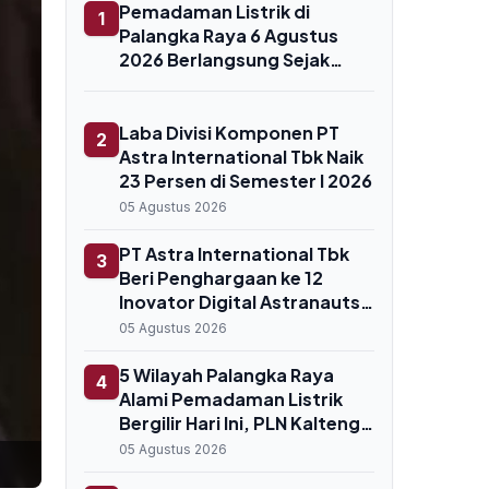
Pemadaman Listrik di
1
Palangka Raya 6 Agustus
2026 Berlangsung Sejak
Pagi, Ini Daftar Wilayah
Terdampak
Laba Divisi Komponen PT
2
Astra International Tbk Naik
23 Persen di Semester I 2026
05 Agustus 2026
PT Astra International Tbk
3
Beri Penghargaan ke 12
Inovator Digital Astranauts
2026
05 Agustus 2026
5 Wilayah Palangka Raya
4
Alami Pemadaman Listrik
Bergilir Hari Ini, PLN Kalteng
Sebut Gangguan Jaringan
05 Agustus 2026