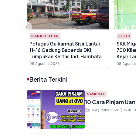
PEMERINTAHAN
EKSBIS
Petugas Gulkarmat Sisir Lantai
SKK Mig
11-16 Gedung Bapenda DKI,
700 Kila
Tumpukan Kertas Jadi Hambatan
Kejar Ta
Pemadaman
08 Agustus 2026
08 Agustu
Berita Terkini
NASIONAL
10 Cara Pinjam Ua
08 Agustus 2026
15:49:0