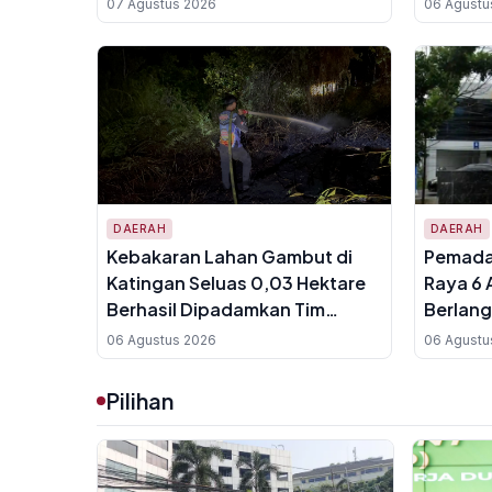
07 Agustus 2026
06 Agustu
DAERAH
DAERAH
Kebakaran Lahan Gambut di
Pemadam
Katingan Seluas 0,03 Hektare
Raya 6 
Berhasil Dipadamkan Tim
Berlang
Gabungan Dalkarhutla Kalteng
Daftar 
06 Agustus 2026
06 Agustu
Pilihan