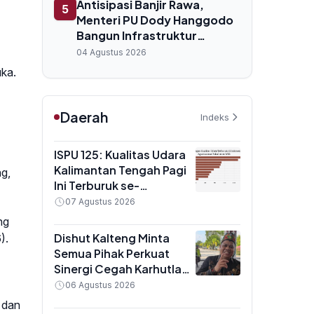
Antisipasi Banjir Rawa,
5
Menteri PU Dody Hanggodo
Bangun Infrastruktur
Pengendali Air di Sentra
04 Agustus 2026
Pangan Merauke
uka.
Daerah
Indeks
ISPU 125: Kualitas Udara
Kalimantan Tengah Pagi
ng,
Ini Terburuk se-
Indonesia, Masuk
07 Agustus 2026
Kategori Tidak Sehat
ng
Dishut Kalteng Minta
).
Semua Pihak Perkuat
Sinergi Cegah Karhutla
Saat Puncak Musim
06 Agustus 2026
Kemarau
 dan