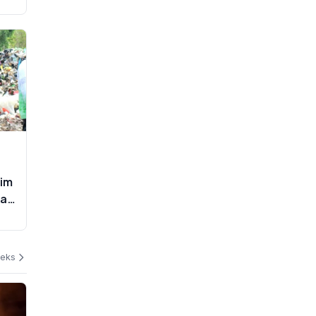
tim
saat
deks