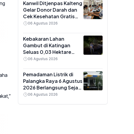
Kanwil Ditjenpas Kalteng
ung
Gelar Donor Darah dan
Cek Kesehatan Gratis
untuk Pegawai,
06 Agustus 2026
Targetkan 81 Kantong
Darah
Kebakaran Lahan
Gambut di Katingan
Seluas 0,03 Hektare
Berhasil Dipadamkan Tim
06 Agustus 2026
Gabungan Dalkarhutla
Kalteng
Pemadaman Listrik di
saha
Palangka Raya 6 Agustus
2026 Berlangsung Sejak
Pagi, Ini Daftar Wilayah
06 Agustus 2026
kat,”
Terdampak