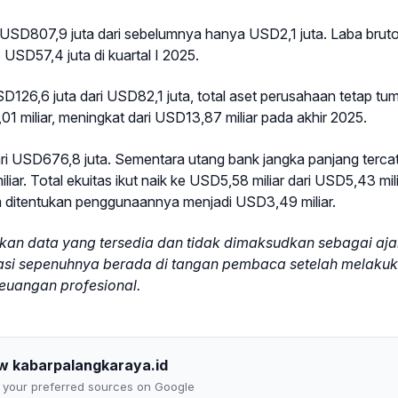
USD807,9 juta dari sebelumnya hanya USD2,1 juta. Laba brut
 USD57,4 juta di kuartal I 2025.
126,6 juta dari USD82,1 juta, total aset perusahaan tetap tu
miliar, meningkat dari USD13,87 miliar pada akhir 2025.
ri USD676,8 juta. Sementara utang bank jangka panjang terca
ar. Total ekuitas ikut naik ke USD5,58 miliar dari USD5,43 mili
m ditentukan penggunaannya menjadi USD3,49 miliar.
arkan data yang tersedia dan tidak dimaksudkan sebagai aj
tasi sepenuhnya berada di tangan pembaca setelah melaku
keuangan profesional.
ow kabarpalangkaraya.id
to your preferred sources on Google