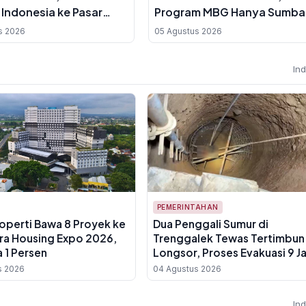
 Indonesia ke Pasar
Program MBG Hanya Sumb
10 Persen Retail
s 2026
05 Agustus 2026
In
PEMERINTAHAN
roperti Bawa 8 Proyek ke
Dua Penggali Sumur di
ra Housing Expo 2026,
Trenggalek Tewas Tertimbun
 1 Persen
Longsor, Proses Evakuasi 9 J
Berakhir Dini Hari
s 2026
04 Agustus 2026
In