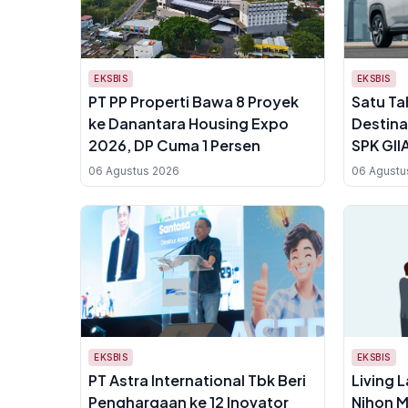
EKSBIS
EKSBIS
PT PP Properti Bawa 8 Proyek
Satu Ta
ke Danantara Housing Expo
Destina
2026, DP Cuma 1 Persen
SPK GII
Gelar C
06 Agustus 2026
06 Agustu
EKSBIS
EKSBIS
PT Astra International Tbk Beri
Living 
Penghargaan ke 12 Inovator
Nihon M