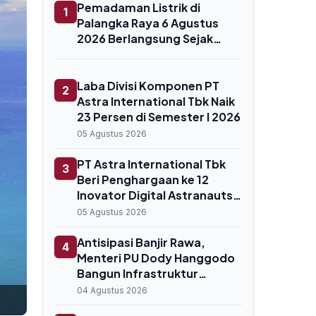
Pemadaman Listrik di
1
Palangka Raya 6 Agustus
2026 Berlangsung Sejak
Pagi, Ini Daftar Wilayah
Terdampak
Laba Divisi Komponen PT
2
Astra International Tbk Naik
23 Persen di Semester I 2026
05 Agustus 2026
PT Astra International Tbk
3
Beri Penghargaan ke 12
Inovator Digital Astranauts
2026
05 Agustus 2026
Antisipasi Banjir Rawa,
4
Menteri PU Dody Hanggodo
Bangun Infrastruktur
Pengendali Air di Sentra
04 Agustus 2026
Pangan Merauke