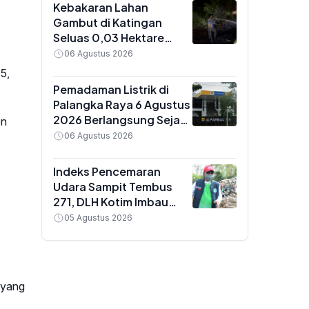
Darah
Kebakaran Lahan
Gambut di Katingan
Seluas 0,03 Hektare
Berhasil Dipadamkan Tim
06 Agustus 2026
Gabungan Dalkarhutla
5,
Kalteng
Pemadaman Listrik di
Palangka Raya 6 Agustus
2026 Berlangsung Sejak
en
Pagi, Ini Daftar Wilayah
06 Agustus 2026
Terdampak
Indeks Pencemaran
Udara Sampit Tembus
271, DLH Kotim Imbau
Warga Pakai Masker saat
05 Agustus 2026
Beraktivitas
 yang