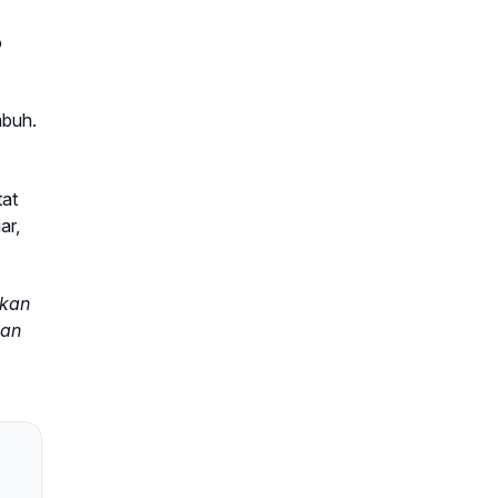
o
mbuh.
tat
ar,
akan
kan