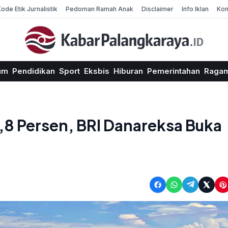
Kode Etik Jurnalistik
Pedoman Ramah Anak
Disclaimer
Info Iklan
Kon
um
Pendidikan
Sport
Eksbis
Hiburan
Pemerintahan
Raga
 Persen, BRI Danareksa Buka