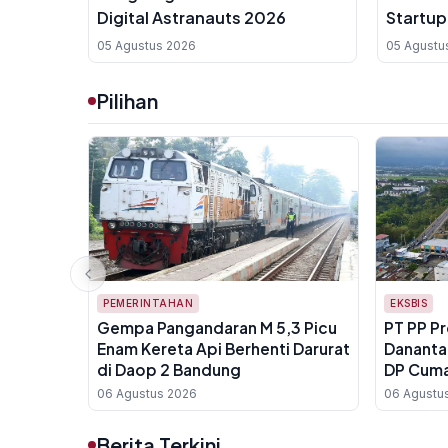
Digital Astranauts 2026
Startup
Jepang
05 Agustus 2026
05 Agustu
Pilihan
PEMERINTAHAN
EKSBIS
Gempa Pangandaran M 5,3 Picu
PT PP P
Enam Kereta Api Berhenti Darurat
Dananta
di Daop 2 Bandung
DP Cuma
06 Agustus 2026
06 Agustu
Berita Terkini