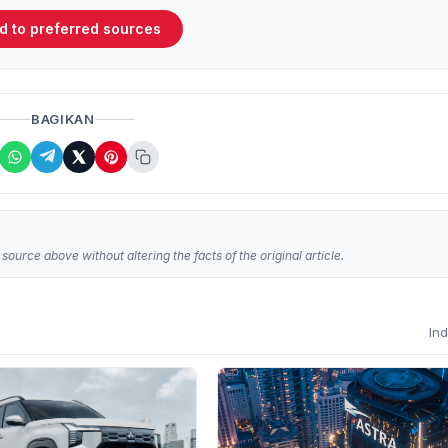
d to preferred sources
BAGIKAN
source above without altering the facts of the original article.
In