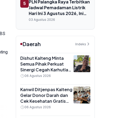
PLN Palangka Raya Terbitkan
5
Jadwal Pemadaman Listrik
Hari Ini 3 Agustus 2026, Ini
Rincian Jam dan Lokasi yang
03 Agustus 2026
Terdampak
RBS
Daerah
Indeks
ting
Dishut Kalteng Minta
Semua Pihak Perkuat
Sinergi Cegah Karhutla
Saat Puncak Musim
06 Agustus 2026
Kemarau
Kanwil Ditjenpas Kalteng
Gelar Donor Darah dan
Cek Kesehatan Gratis
untuk Pegawai,
06 Agustus 2026
Targetkan 81 Kantong