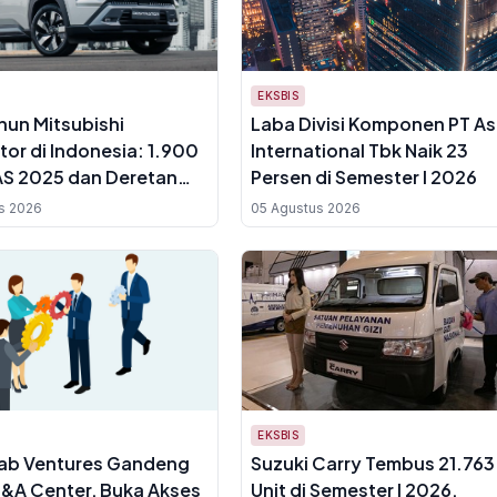
EKSBIS
hun Mitsubishi
Laba Divisi Komponen PT As
tor di Indonesia: 1.900
International Tbk Naik 23
AS 2025 dan Deretan
Persen di Semester I 2026
ar of the Year
s 2026
05 Agustus 2026
EKSBIS
Lab Ventures Gandeng
Suzuki Carry Tembus 21.763
&A Center, Buka Akses
Unit di Semester I 2026,