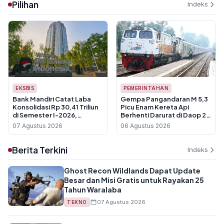
Pilihan
Indeks
EKSBIS
PEMERINTAHAN
Bank Mandiri Catat Laba
Gempa Pangandaran M 5,3
Konsolidasi Rp 30,41 Triliun
Picu Enam Kereta Api
di Semester I-2026,
Berhenti Darurat di Daop 2
Tumbuh 24,3 Persen
Bandung
07 Agustus 2026
06 Agustus 2026
Berita Terkini
Indeks
Ghost Recon Wildlands Dapat Update
Besar dan Misi Gratis untuk Rayakan 25
Tahun Waralaba
07 Agustus 2026
TEKNO