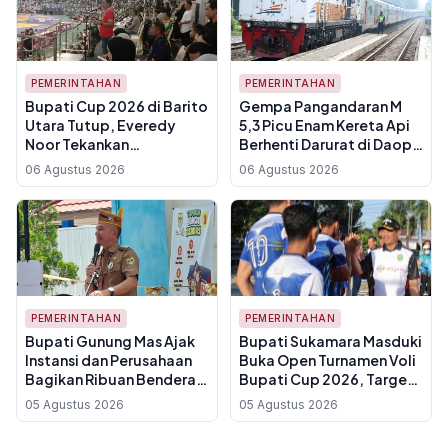
PEMERINTAHAN
PEMERINTAHAN
Bupati Cup 2026 di Barito
Gempa Pangandaran M
Utara Tutup, Everedy
5,3 Picu Enam Kereta Api
Noor Tekankan
Berhenti Darurat di Daop 2
Sportivitas untuk Perkuat
Bandung
06 Agustus 2026
06 Agustus 2026
Sinergi ASN dan
Perbankan
PEMERINTAHAN
PEMERINTAHAN
Bupati Gunung Mas Ajak
Bupati Sukamara Masduki
Instansi dan Perusahaan
Buka Open Turnamen Voli
Bagikan Ribuan Bendera
Bupati Cup 2026, Target
Merah Putih Jelang HUT
Lahirkan Atlet Berprestasi
05 Agustus 2026
05 Agustus 2026
Ke-81 RI, Ini Rincian
dan Putar Roda UMKM
Kuotanya