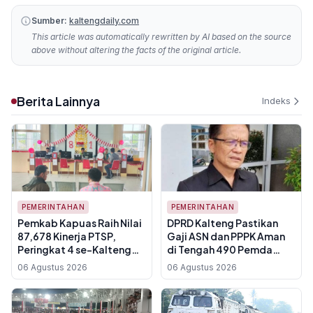
Sumber:
kaltengdaily.com
This article was automatically rewritten by AI based on the source
above without altering the facts of the original article.
Berita Lainnya
Indeks
PEMERINTAHAN
PEMERINTAHAN
Pemkab Kapuas Raih Nilai
DPRD Kalteng Pastikan
87,678 Kinerja PTSP,
Gaji ASN dan PPPK Aman
Peringkat 4 se-Kalteng
di Tengah 490 Pemda
dan Naik 17 Poin dari 2024
Tertekan Fiskal, Transfer
06 Agustus 2026
06 Agustus 2026
Pusat Jadi Kunci