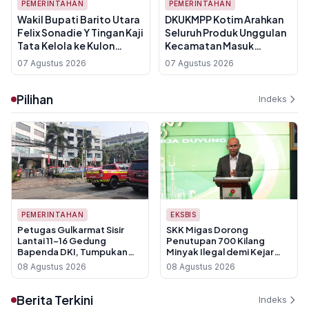
PEMERINTAHAN
PEMERINTAHAN
Wakil Bupati Barito Utara
DKUKMPP Kotim Arahkan
Felix Sonadie Y Tingan Kaji
Seluruh Produk Unggulan
Tata Kelola ke Kulon
Kecamatan Masuk
Progo, Fokus Adaptasi
Swalayan UMKM Sampit,
07 Agustus 2026
07 Agustus 2026
Kebijakan Lokal
Ini Targetnya
Pilihan
Indeks
PEMERINTAHAN
EKSBIS
Petugas Gulkarmat Sisir
SKK Migas Dorong
Lantai 11-16 Gedung
Penutupan 700 Kilang
Bapenda DKI, Tumpukan
Minyak Ilegal demi Kejar
Kertas Jadi Hambatan
Target Lifting Nasional
08 Agustus 2026
08 Agustus 2026
Pemadaman
Berita Terkini
Indeks