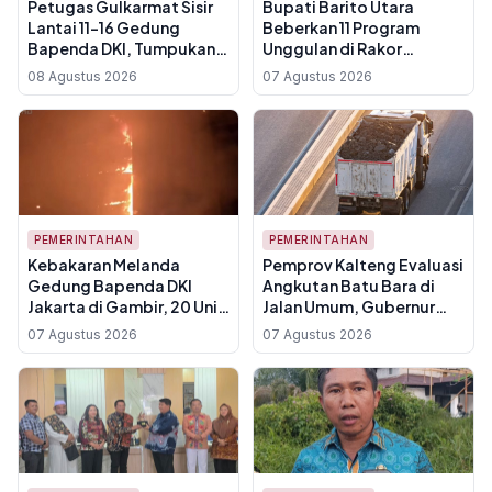
Petugas Gulkarmat Sisir
Bupati Barito Utara
Lantai 11-16 Gedung
Beberkan 11 Program
Bapenda DKI, Tumpukan
Unggulan di Rakor
Kertas Jadi Hambatan
Pemdeskel se-Kalteng,
08 Agustus 2026
07 Agustus 2026
Pemadaman
Fokus pada Karhutla dan
Ekonomi Daerah
PEMERINTAHAN
PEMERINTAHAN
Kebakaran Melanda
Pemprov Kalteng Evaluasi
Gedung Bapenda DKI
Angkutan Batu Bara di
Jakarta di Gambir, 20 Unit
Jalan Umum, Gubernur
Damkar Dikerahkan
Agustiar Sabran Tegaskan
07 Agustus 2026
07 Agustus 2026
Keselamatan Warga
Prioritas