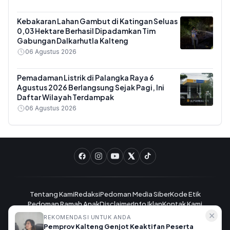
Kebakaran Lahan Gambut di Katingan Seluas
0,03 Hektare Berhasil Dipadamkan Tim
Gabungan Dalkarhutla Kalteng
06 Agustus 2026
Pemadaman Listrik di Palangka Raya 6
Agustus 2026 Berlangsung Sejak Pagi, Ini
Daftar Wilayah Terdampak
06 Agustus 2026
Tentang Kami
Redaksi
Pedoman Media Siber
Kode Etik
Pedoman Ramah Anak
Disclaimer
Info Iklan
Kontak Kami
✕
REKOMENDASI UNTUK ANDA
Pemprov Kalteng Genjot Keaktifan Peserta